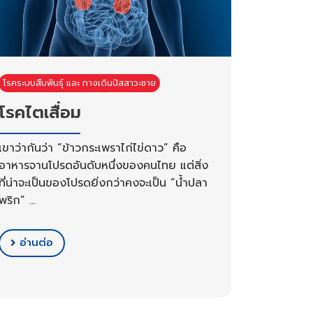
โรคระบบสืบพันธุ์ และ ทางเดินปัสสาวะชาย
โรคไตเสื่อม
เขาว่ากันว่า “ข้าวกระเพราไก่ไข่ดาว” คือ
อาหารจานโปรดอันดับหนึ่งของคนไทย แต่สิ่ง
ที่น่าจะเป็นของโปรดยิ่งกว่าคงจะเป็น “น้ำปลา
พริก” …
อ่านต่อ