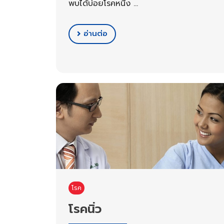
พบได้บ่อยโรคหนึ่ง …
อ่านต่อ
โรค
โรคนิ่ว