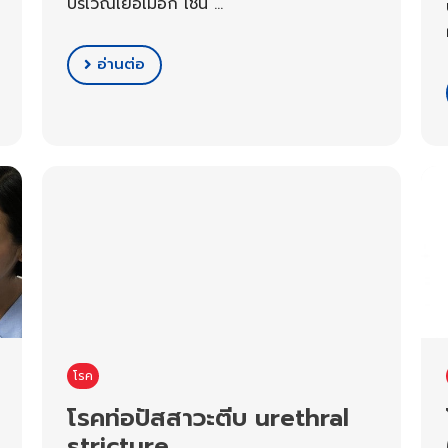
บริเวณเยื่อเมือก เช่น …
อ่านต่อ
โรค
โรคท่อปัสสาวะตีบ urethral
stricture