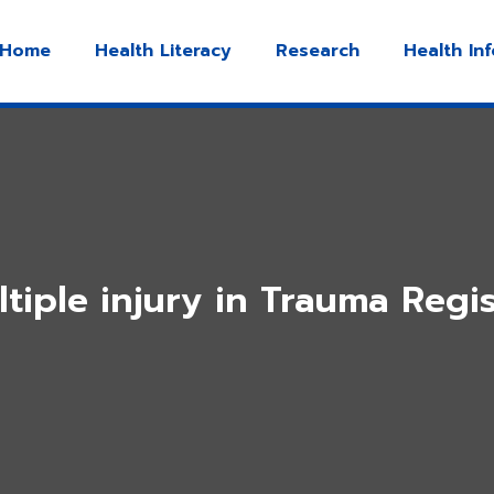
Home
Health Literacy
Research
Health In
tiple injury in Trauma Regi