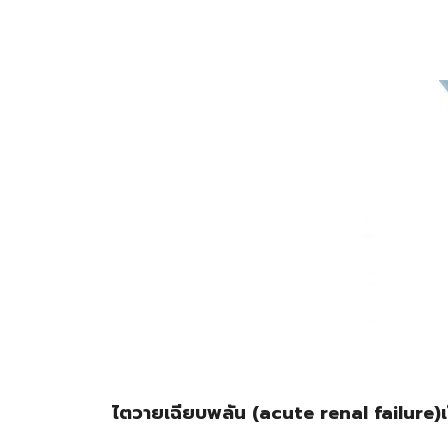
ไตวายเฉียบพลัน (
acute renal failure)เป