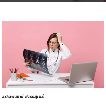
รศ.นพ.สิทธิ์ สาธรสุเมธี