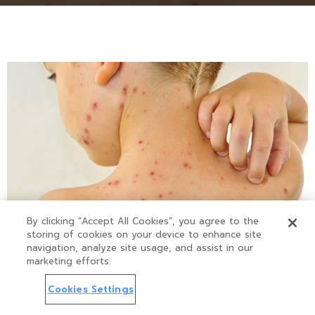
By clicking “Accept All Cookies”, you agree to the
โรคสุกใส (
chickenpox)
เกิดจากเชื้อไวรัสที่ชี่อว่า
storing of cookies on your device to enhance site
navigation, analyze site usage, and assist in our
Varicella-Zoster Virus (VZV) ซึ่งเป็นไวรัสชนิดเดียว
marketing efforts.
กับที่ทำให้เกิดโรค”งูสวัด” โดยทั่วไปมักพบการระบาดใน
Cookies Settings
Accept All Cookies
ช่วงปลายฤดูหนาวถึงต้นฤดูร้อน แต่ก็พบได้ประปราย