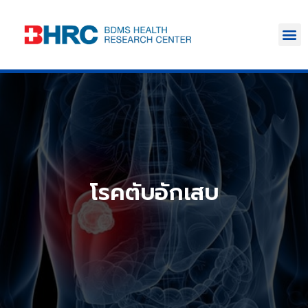
โรคตับอักเสบ