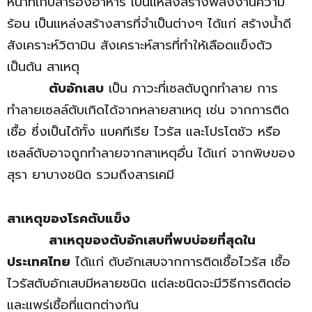
หน้าที่เก็บสำรองอาหาร เป็นแหล่งสร้างพลังงานความ
ร้อน เป็นแหล่งสร้างสารที่จำเป็นต่างๆ ได้แก่ สร้างน้ำดี
สังเคราะห์วิตามิน สังเคราะห์สารที่ทำให้เลือดแข็งตัว
เป็นต้น สาเหตุ
ตับอักเสบ
เป็น ภาวะที่เซลตับถูกทำลาย การ
ทำลายเซลล์ตับเกิดได้จากหลายสาเหตุ เช่น จากการติด
เชื้อ ซึ่งเป็นได้ทั้ง แบคทีเรีย ไวรัส และโปรโตชัว หรือ
เซลล์ตับอาจถูกทำลายจากสาเหตุอื่น ได้แก่ จากพิษของ
สุรา ยาบางชนิด รวมถึงสารเคมี
สาเหตุของโรคตับแข็ง
สาเหตุของตับอักเสบที่พบบ่อยที่สุดใน
ประเทศไทย
ได้แก่ ตับอักเสบจากการติดเชื้อไวรัส เชื้อ
ไวรัสตับอักเสบมีหลายชนิด แต่ละชนิดจะมีวิธีการติดต่อ
และแพร่เชื้อที่แตกต่างกัน