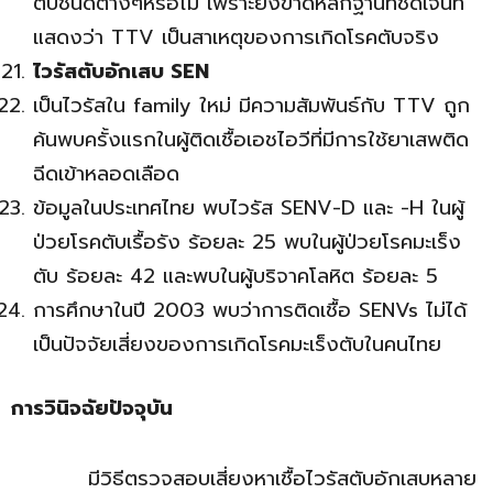
ตับชนิดต่างๆหรือไม่ เพราะยังขาดหลักฐานที่ชัดเจนที่
แสดงว่า TTV เป็นสาเหตุของการเกิดโรคตับจริง
ไวรัสตับอักเสบ
SEN
เป็นไวรัสใน family ใหม่ มีความสัมพันธ์กับ TTV ถูก
ค้นพบครั้งแรกในผู้ติดเชื้อเอชไอวีที่มีการใช้ยาเสพติด
ฉีดเข้าหลอดเลือด
ข้อมูลในประเทศไทย พบไวรัส SENV-D และ -H ในผู้
ป่วยโรคตับเรื้อรัง ร้อยละ 25 พบในผู้ป่วยโรคมะเร็ง
ตับ ร้อยละ 42 และพบในผู้บริจาคโลหิต ร้อยละ 5
การศึกษาในปี 2003 พบว่าการติดเชื้อ SENVs ไม่ได้
เป็นปัจจัยเสี่ยงของการเกิดโรคมะเร็งตับในคนไทย
การวินิจฉัยปัจจุบัน
มีวิธีตรวจสอบเสี่ยงหาเชื้อไวรัสตับอักเสบหลาย