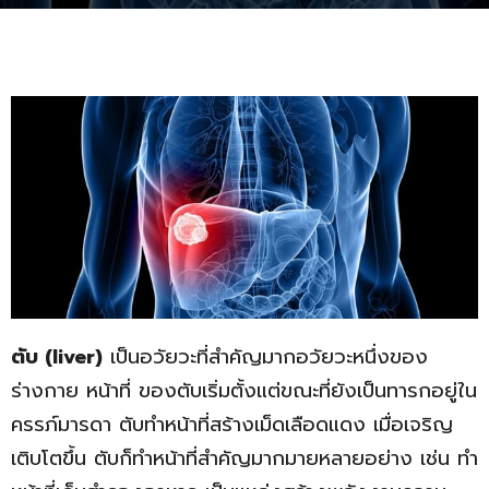
ตับ (
liver)
เป็นอวัยวะที่สำคัญมากอวัยวะหนึ่งของ
ร่างกาย หน้าที่ ของตับเริ่มตั้งแต่ขณะที่ยังเป็นทารกอยู่ใน
ครรภ์มารดา ตับทำหน้าที่สร้างเม็ดเลือดแดง เมื่อเจริญ
เติบโตขึ้น ตับก็ทำหน้าที่สำคัญมากมายหลายอย่าง เช่น ทำ