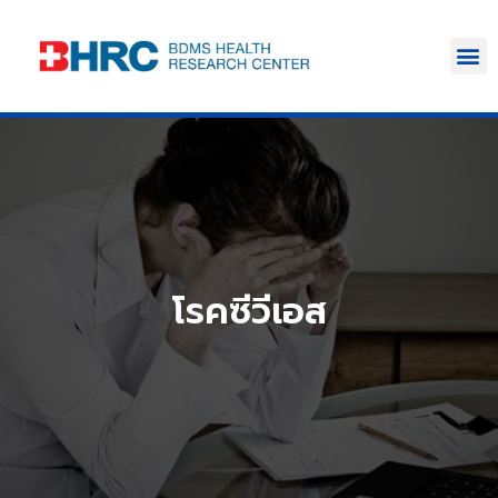
โรคซีวีเอส