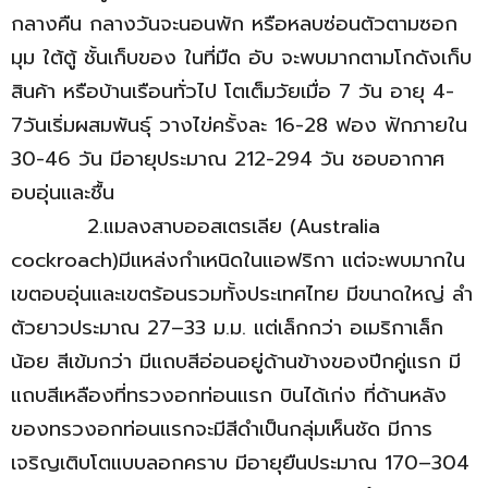
กลางคืน กลางวันจะนอนพัก หรือหลบซ่อนตัวตามซอก
มุม ใต้ตู้ ชั้นเก็บของ ในที่มืด อับ จะพบมากตามโกดังเก็บ
สินค้า หรือบ้านเรือนทั่วไป โตเต็มวัยเมื่อ 7 วัน อายุ 4-
7วันเริ่มผสมพันธุ์ วางไข่ครั้งละ 16-28 ฟอง ฟักภายใน
30-46 วัน มีอายุประมาณ 212-294 วัน ชอบอากาศ
อบอุ่นและชื้น
2.แมลงสาบออสเตรเลีย (Australia
cockroach)มีแหล่งกำเหนิดในแอฟริกา แต่จะพบมากใน
เขตอบอุ่นและเขตร้อนรวมทั้งประเทศไทย มีขนาดใหญ่ ลำ
ตัวยาวประมาณ 27–33 ม.ม. แต่เล็กกว่า อเมริกาเล็ก
น้อย สีเข้มกว่า มีแถบสีอ่อนอยู่ด้านข้างของปีกคู่แรก มี
แถบสีเหลืองที่ทรวงอกท่อนแรก บินได้เก่ง ที่ด้านหลัง
ของทรวงอกท่อนแรกจะมีสีดำเป็นกลุ่มเห็นชัด มีการ
เจริญเติบโตแบบลอกคราบ มีอายุยืนประมาณ 170–304