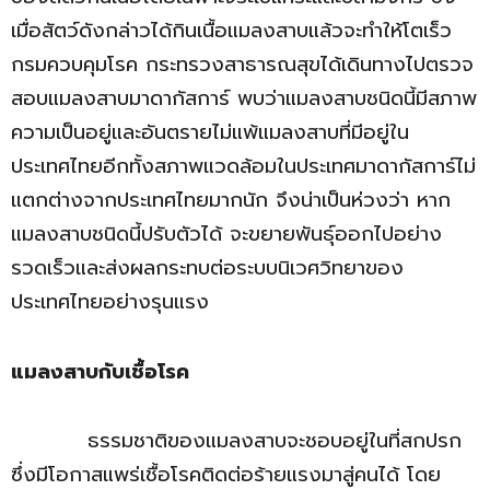
เมื่อสัตว์ดังกล่าวได้กินเนื้อแมลงสาบแล้วจะทำให้โตเร็ว
กรมควบคุมโรค กระทรวงสาธารณสุขได้เดินทางไปตรวจ
สอบแมลงสาบมาดากัสการ์ พบว่าแมลงสาบชนิดนี้มีสภาพ
ความเป็นอยู่และอันตรายไม่แพ้แมลงสาบที่มีอยู่ใน
ประเทศไทยอีกทั้งสภาพแวดล้อมในประเทศมาดากัสการ์ไม่
แตกต่างจากประเทศไทยมากนัก จึงน่าเป็นห่วงว่า หาก
แมลงสาบชนิดนี้ปรับตัวได้ จะขยายพันธุ์ออกไปอย่าง
รวดเร็วและส่งผลกระทบต่อระบบนิเวศวิทยาของ
ประเทศไทยอย่างรุนแรง
แมลงสาบกับเชื้อโรค
ธรรมชาติของแมลงสาบจะชอบอยู่ในที่สกปรก
ซึ่งมีโอกาสแพร่เชื้อโรคติดต่อร้ายแรงมาสู่คนได้ โดย