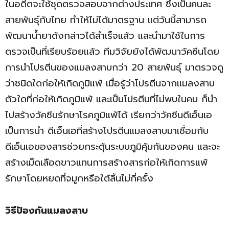
ในอดีตจะใช้ชุดตรวจสอบจากต่างประเทศ ซึ่งเป็นคนละ
สายพันธุ์กับไทย ทำให้ไม่ได้มาตรฐาน แต่วันนี้สามารถ
พัฒนาน้ำยาดังกล่าวได้สำเร็จแล้ว และนำมาใช้ในการ
ตรวจเป็นที่เรียบร้อยแล้ว ทีมวิจัยยังได้พัฒนาวัคซีนโดย
การนำโปรตีนของแมลงสาบกว่า 20 สายพันธุ์ มาตรวจดู
ว่าชนิดใดก่อให้เกิดภูมิแพ้ เมื่อรู้ว่าโปรตีนจากแมลงสาบ
ตัวใดที่ก่อให้เกิดภูมิแพ้ และเป็นโปรตีนที่ไม่พบในคน ก็นำ
ไปสร้างวัคซีนรักษาโรคภูมิแพ้ได้ เรียกว่าวัคซีนดีเอ็นเอ
เป็นการนำ ดีเอ็นเอที่สร้างโปรตีนแมลงสาบมาเชื่อมกับ
ดีเอ็นเอของสารช่วยกระตุ้นระบบภูมิคุ้มกันของคน และจะ
สร้างเม็ดเลือดขาวแทนการสร้างสารก่อให้เกิดการแพ้
รักษาโดยหยดที่จมูกหรือใต้ลิ้นไม่กี่ครั้ง
วิธีป้องกันแมลงสาบ