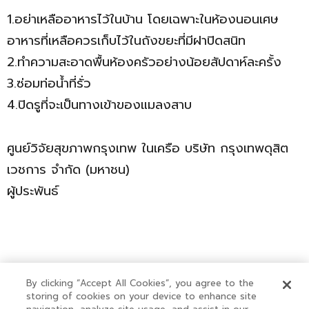
1.อย่าเหลืออาหารไว้ในบ้าน โดยเฉพาะในห้องนอนเศษ
อาหารที่เหลือควรเก็บไว้ในถังขยะที่มีฝาปิดสนิท
2.ทำความสะอาดพื้นห้องครัวอย่างน้อยสัปดาห์ละครั้ง
3.ซ่อมท่อน้ำที่รั่ว
4.ปิดรูที่จะเป็นทางเข้าของแมลงสาบ
ศูนย์วิจัยสุขภาพกรุงเทพ ในเครือ บริษัท กรุงเทพดุสิต
เวชการ จำกัด (มหาชน)
ผู้ประพันธ์
By clicking “Accept All Cookies”, you agree to the
storing of cookies on your device to enhance site