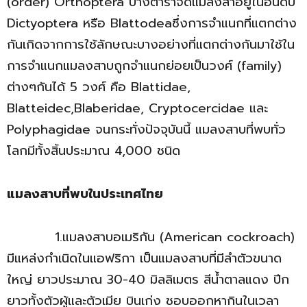
(order) Orthoptera บางตำราจัดแมลงสาอยู่ในอันดับ
Dictyoptera หรือ Blattodeaซึ่งการจำแนกที่แตกต่าง
กันเกิดจากการใช้ลักษณะบางอย่างที่แตกต่างกันมาใช้ใน
การจำแนกแมลงสาบถูกจำแนกย่อยเป็นวงศ์ (family)
ต่างๆกันได้ 5 วงศ์ คือ Blattidae,
Blatteidec,Blaberidae, Cryptocercidae และ
Polyphagidae จนกระทั่งปัจจุบันนี้ แมลงสาบที่พบทั่ว
โลกมีทั้งสิ้นประมาณ 4,000 ชนิด
แมลงสาบที่พบในประเทศไทย
1.แมลงสาบอเมริกัน (American cockroach)
มีแหล่งกำเนิดในแอฟริกา เป็นแมลงสาบที่มีลำตัวขนาด
ใหญ่ ยาวประมาณ 30-40 มิลลิเมตร สีน้ำตาลแดง ปีก
ยาวทั้งตัวผู้และตัวเมีย บินเก่ง ชอบออกหากินในเวลา