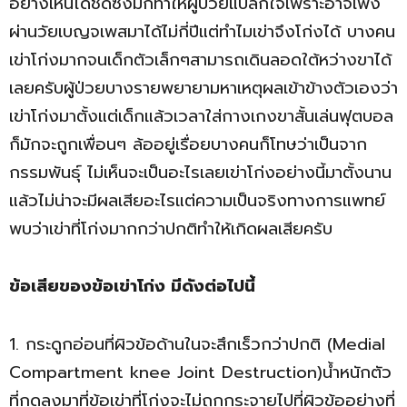
อย่างเห็นได้ชัดซึ่งมักทำให้ผู้ป่วยแปลกใจเพราะอาจเพิ่ง
ผ่านวัยเบญจเพสมาได้ไม่กี่ปีแต่ทำไมเข่าจึงโก่งได้ บางคน
เข่าโก่งมากจนเด็กตัวเล็กๆสามารถเดินลอดใต้หว่างขาได้
เลยครับผู้ป่วยบางรายพยายามหาเหตุผลเข้าข้างตัวเองว่า
เข่าโก่งมาตั้งแต่เด็กแล้วเวลาใส่กางเกงขาสั้นเล่นฟุตบอล
ก็มักจะถูกเพื่อนๆ ล้ออยู่เรื่อยบางคนก็โทษว่าเป็นจาก
กรรมพันธุ์ ไม่เห็นจะเป็นอะไรเลยเข่าโก่งอย่างนี้มาตั้งนาน
แล้วไม่น่าจะมีผลเสียอะไรแต่ความเป็นจริงทางการแพทย์
พบว่าเข่าที่โก่งมากกว่าปกติทำให้เกิดผลเสียครับ
ข้อเสียของข้อเข่าโก่ง มีดังต่อไปนี้
1. กระดูกอ่อนที่ผิวข้อด้านในจะสึกเร็วกว่าปกติ (Medial
Compartment knee Joint Destruction)น้ำหนักตัว
ที่กดลงมาที่ข้อเข่าที่โก่งจะไม่ถูกกระจายไปที่ผิวข้ออย่างที่