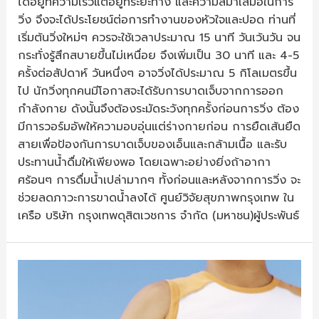
ได้อยู่ที่ความเร็วแต่อยู่ที่ระยะทาง และความสม่ำเสมอในการ
วิ่ง จึงจะได้ประโยชน์ต่อการทำงานของหัวใจและปอด ท่านที่
เริ่มต้นวิ่งใหม่ๆ ควรจะใช้เวลาประมาณ 15 นาที วันเว้นวัน จน
กระทั่งรู้สึกสบายขึ้นไม่เหนื่อย จึงเพิ่มเป็น 30 นาที และ 4-5
ครั้งต่อสัปดาห์ วันหนึ่งๆ อาจวิ่งได้ประมาณ 5 กิโลเมตรขึ้น
ไป นักวิ่งทุกคนมีโอกาสจะได้รับการบาดเจ็บจากการออก
กำลังกาย ดังนั้นจึงต้องระมัดระวังทุกครั้งก่อนการวิ่ง ต้อง
มีการวอร์มอัพให้ความอบอุ่นแต่ร่างกายก่อน การยืดเส้นยืด
สายเพื่อป้องกันการบาดเจ็บของเอ็นและกล้ามเนื้อ และรับ
ประทานน้ำดื่มให้เพียงพอ โดยเฉพาะอย่างยิ่งถ้าอากา
ศร้อนๆ การดื่มน้ำเปล่ามากๆ ทั้งก่อนและหลังจากการวิ่ง จะ
ช่วยลดภาวะการขาดน้ำลงได้ ศูนย์วิจัยสุขภาพกรุงเทพ ใน
เครือ บริษัท กรุงเทพดุสิตเวชการ จำกัด (มหาชน)ผู้ประพันธ์