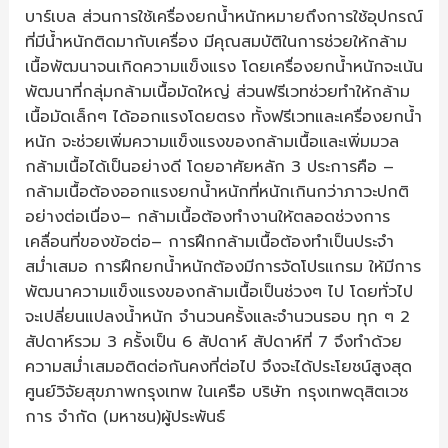
บาร์เบล ส่วนการใช้เครื่องยกน้ำหนักหมายถึงการใช้อุปกรณ์
ที่มีน้ำหนักติดมากับเครื่อง มีคุณสมบัติในการช่วยให้กล้าม
เนื้อพัฒนาจนเกิดความแข็งแรง โดยเครื่องยกน้ำหนักจะเน้น
พัฒนาที่กลุ่มกล้ามเนื้อมัดใหญ่ ส่วนฟรีเวทช่วยทำให้กล้าม
เนื้อมัดเล็กๆ ได้ออกแรงโดยตรง ทั้งฟรีเวทและเครื่องยกน้ำ
หนัก จะช่วยเพิ่มความแข็งแรงของกล้ามเนื้อและเพิ่มมวล
กล้ามเนื้อได้เป็นอย่างดี โดยอาศัยหลัก 3 ประการคือ –
กล้ามเนื้อต้องออกแรงยกน้ำหนักที่หนักเกินกว่าภาวะปกติ
อย่างต่อเนื่อง– กล้ามเนื้อต้องทำงานให้ตลอดช่วงการ
เคลื่อนที่ของข้อต่อ– การฝึกกล้ามเนื้อต้องทำเป็นประจำ
สม่ำเสมอ การฝึกยกน้ำหนักต้องมีการจัดโปรแกรม ให้มีการ
พัฒนาความแข็งแรงของกล้ามเนื้อเป็นช่วงๆ ไป โดยทั่วไป
จะเปลี่ยนแปลงน้ำหนัก จำนวนครั้งและจำนวนรอบ ทุก ๆ 2
สัปดาห์รวม 3 ครั้งเป็น 6 สัปดาห์ สัปดาห์ที่ 7 จึงทำด้วย
ความสม่ำเสมอติดต่อกันคงที่ต่อไป จึงจะได้ประโยชน์สูงสุด
ศูนย์วิจัยสุขภาพกรุงเทพ ในเครือ บริษัท กรุงเทพดุสิตเวช
การ จำกัด (มหาชน)ผู้ประพันธ์