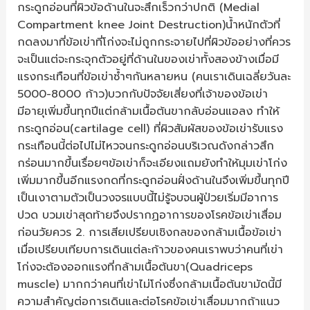
กระดูกอ่อนที่ผิวข้อด้านในจะสึกเร็วกว่าปกติ (Medial
Compartment knee Joint Destruction)น้ำหนักตัวที่
กดลงมาที่ข้อเข่าที่โก่งจะไม่ถูกกระจายไปที่ผิวข้ออย่างที่ควร
จะเป็นแต่จะกระจุกตัวอยู่ที่ด้านในของเข่าทั้งสองข้างเมื่อมี
แรงกระเทือนที่ข้อเข่าซ้ำๆกันหลายหน (คนเราเดินเฉลี่ยวันละ
5000-8000 ก้าว)บวกกับปัจจัยเสี่ยงที่เจ้าของข้อเข่า
มีอายุเพิ่มขึ้นทุกปีแต่กล้ามเนื้อต้นขากลับอ่อนแอลง ทำให้
กระดูกอ่อน(cartilage cell) ที่ผิวสัมผัสของข้อเข่ารับแรง
กระเทือนนี้ต่อไปไม่ไหวจนกระดูกอ่อนบริเวณดังกล่าวสึก
กร่อนมากขึ้นเรื่อยๆข้อเข่าก็จะเอียงแถมยังทำให้มุมเข่าโก่ง
เพิ่มมากขึ้นอีกแรงกดที่กระดูกอ่อนฝั่งด้านในจึงเพิ่มขึ้นทุกปี
เป็นเงาตามตัวเป็นวงจรแบบนี้ไม่รู้จบจนผู้ป่วยเริ่มมีอาการ
ปวด บวมเข่าสุดท้ายจึงปรากฏอาการของโรคข้อเข่าเสื่อม
ก่อนวัยควร 2. การเสียเปรียบเชิงกลของกล้ามเนื้อข้อเข่า
เมื่อเปรียบเทียบการเดินแต่ละก้าวของคนเราพบว่าคนที่เข่า
โก่งจะต้องออกแรงที่กล้ามเนื้อต้นขา(Quadriceps
muscle) มากกว่าคนที่เข่าไม่โก่งซึ่งกล้ามเนื้อต้นขามัดนี้มี
ความสำคัญต่อการเดินและต่อโรคข้อเข่าเสื่อมมากถ้าแนว